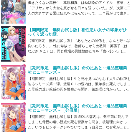
働きたくない高校生「葛原和真」は幼馴染のアイドル「雪菜」と
「アリサ」から大金を貢がせる日々を送っていた。が、次第に二
人の大きすぎる愛は狂気をはらんでいって……？貢がせて生き
る、青春闇ラブコメディ！
【期間限定 無料お試し版】相性悪い女子の印象がひ
っくり返った話。
【期間限定 無料お試し版】『あなたとの関係を、なんと呼べば
良いだろう。』
性に奔放で、教師らしからぬ教師・英葵子（は
なぶさ きこ）は、
同じ職場の男性教師たちを『食べ比べ』し
日々を謳歌中！
そんな彼女に対し、真面目が服を着たような存在
である同じ学校の
女性教師・古澤ひかり（ふるさわ ひかり）が
説教……と思いきや
「私に男性の落とし方を教えてください」と
【期間限定 無料お試し版】命の足あと～遺品整理業
社ヒューマンズ～
言ってきて…!?
カーストクラッシャー、隠れ動画配信者、イメチ
ェン恩師、
『体の見返り』に裏でお金をもらう教師など、
様々な
【期間限定 無料お試し版】生と死を見つめなおす人生の軌跡を
女性たちが、真逆な女性とぶつかり合い関係性を変化させてい
辿るシリーズ第一弾。派遣ＯＬの森内は、数年前に死んでしまっ
く。
意外性に満ちた大人の『関係性』を紡ぐ物語、開幕。
た母親の遠い親戚の死を警察から聞き、後処理に向かった。いつ
もビンボークジをひいてしまう自分に、なぜ私が…という思いを
抱きながら…。後処理を委託した業者は、意外と若い、これとい
って特徴のない男性。顔も知らない親戚のために死の処理をしな
【期間限定 無料お試し版】命の足あと～遺品整理業
社ヒューマンズ～［分冊版］
ければいけない矛盾に腹が立ち、その男性にも文句を言うが、
淡々と仕事をこなすのを見て、逆に興味がわいた…。※この巻は
【期間限定 無料お試し版】派遣OLの森内は、数年前に死んで
[分冊版]1～5話までが収録されております。
しまった母親の遠い親戚の死を警察から聞き、後処理に向かっ
た。いつもビンボークジをひいてしまう自分に、なぜ私が…とい