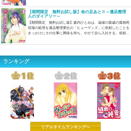
う思いを抱きながら…。
【期間限定 無料お試し版】命の足あとⅡ～遺品整理
人のダイアリー～
【期間限定 無料お試し版】森内ひとみは、遠縁の親戚の孤独死
現場の処理を遺品整理業社の「ヒューマンズ」に依頼したことを
きっかけにその仕事に興味を持ち、やがて自ら入社する。依頼人
だった時の経験から仕事の内容はわかっていたつもりだったが、
死亡現場、故人が死に至った経緯、生前の生活…目の当たりにす
る光景は想像を遥かに超えるものだった――。死を通して生を考
える、あたたかくも切ない珠玉のヒューマンストーリー、第二シ
ーズン！
ランキング
リアルタイムランキングへ