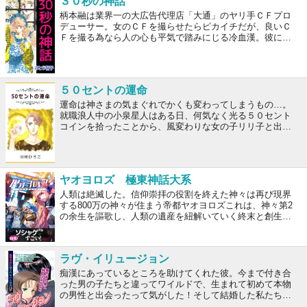
３０秒の神話
だ。「どうして? どこに行ってしまったの……」そして、
柄本融は業界一の大広告代理店「大通」のヤリ手ＣＦプロ
月日は流れ再び現れた蘇我は、“別人”になっていた!? 3人の
デューサー。女のＣＦを撮らせたらピカイチだが、良いＣ
友情と愛情がすれ違い、まじり合う、絶愛ストーリー!!
Ｆを撮る為なら人の心も平気で踏みにじる冷血漢。彼に泣
かされたＣＦモデルも数知れず。そんな男に毬乃は出会
う。家族の愛に飢えていた毬乃は、仕事一筋の柄本に家庭
を顧みない父の姿を重ねて嫌悪感を抱く。しかし柄本の言
葉が、「あんたを使って最高のＣＦを作ってやる」と言っ
５０セントの運命
た柄本の言葉が、毬乃の心の中を次第に柄本で埋めつくし
てゆく。
運命は神さまの気まぐれでかくも変わってしまうもの…。
就職浪人中の小泉星人はある日、何気なく光る５０セント
コインを拾ったことから、風変わりな女の子リリ子と出会
う。行くあてがなく、強引なリリ子に押されるまま星人は
同棲生活を始めることに。しかし星人には才色兼備の恋
人、清音がいて…。表題作をはじめ、偶然を必然に変えて
くれる全４編を収録。
ヤオヨロズ 極東神話大系
人類は絶滅した。
信仰崇拝の役割を終えた神々は再び現界
する
800万の神々が住まう帝都ヤオヨロズ
これは、神々第2
の余生を謳歌し、人類の遺産を紐解いていく終末と創生の
サイバーパンク神話大系
ギリシャ神話、北欧神話、エジプ
ト神話などなどの神話の神々が
人類が絶滅した東京でウキ
ウキアフターライフする架空のソーシャルゲームの
企画
ラヴ・イリュージョン
書・世界設定本です。
痴漢にあっているところを助けてくれた彼。今まで付き合
った男の子たちと違ってワイルドで、生まれて初めて本物
の男性と出会ったって気がした！そして結婚した私たち。
結婚してから彼は怒って暴力をふるうように…それも愛情