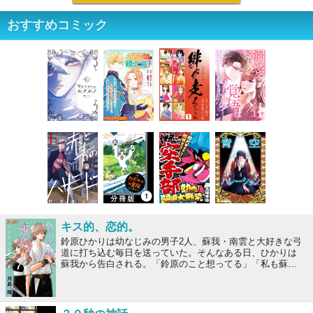
おすすめコミック
キス的、恋的。
鈴原ひかりは幼なじみの男子2人、蘇我・南雲と大好きな弓
道に打ち込む毎日を送っていた。そんなある日、ひかりは
蘇我から告白される。「鈴原のこと想ってる」「私も蘇我
のこと…」ずっと想いを寄せてきた蘇我とのファーストキ
ス。これからきっと素敵な恋が始まる。期待に胸を膨らま
せるひかりだったが、その気持ちはすぐに裏切られてしま
う――初デートの日、蘇我が突然姿を消してしまったの